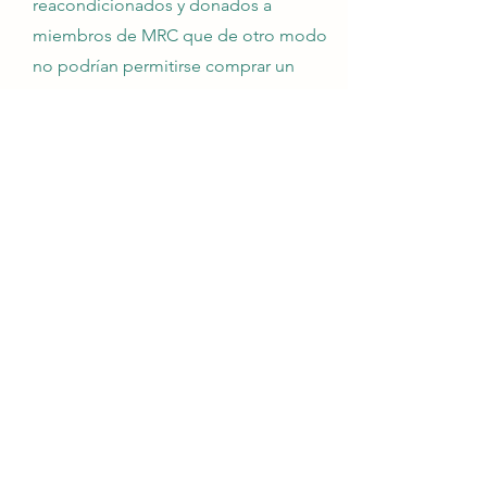
reacondicionados y donados a
miembros de MRC que de otro modo
no podrían permitirse comprar un
automóvil por su cuenta
https://goodnewsgarage.org/progra
ms/all-programs/
3 / Becas universitarias
para estudiantes con
discapacidades
https://www.affordablecollegesonline.
org/college-resource-
center/affordable-colleges-for-
students-with-disabilities/