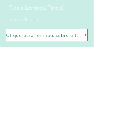
Tutela Limitada/Parcial
Tutela Plena
Clique para ler mais sobre a tutela
Assine nosso boletim informativo
duas vezes por ano
Enviar