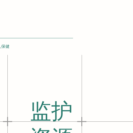
人保健
监护